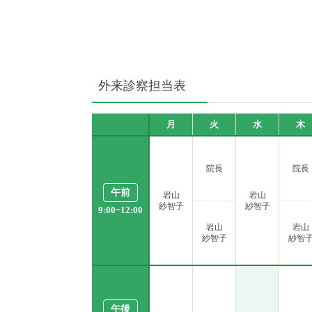
外来診察担当表
月
火
水
木
院長
院長
午前
岩山
岩山
紗智子
紗智子
9:00
~
12:00
岩山
岩山
紗智子
紗智
午後