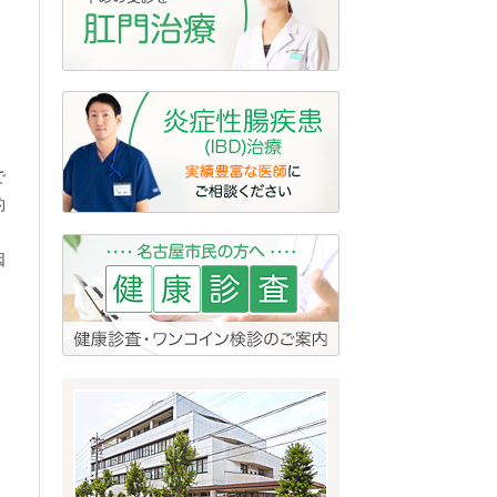
で
的
、
因