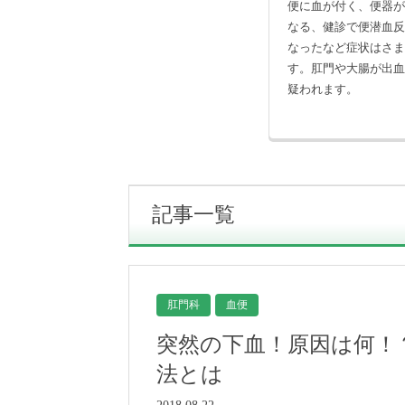
便に血が付く、便器
なる、健診で便潜血
なったなど症状はさ
す。肛門や大腸が出
疑われます。
記事一覧
肛門科
血便
突然の下血！原因は何！
法とは