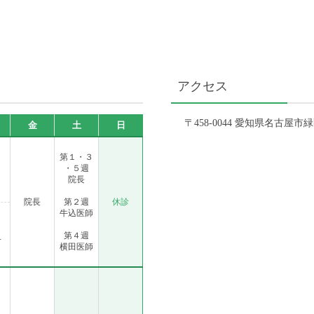
アクセス
〒458-0044 愛知県名古屋
金
土
日
第１・３
・５週
院長
院長
第２週
休診
牛込医師
第４週
子
横田医師