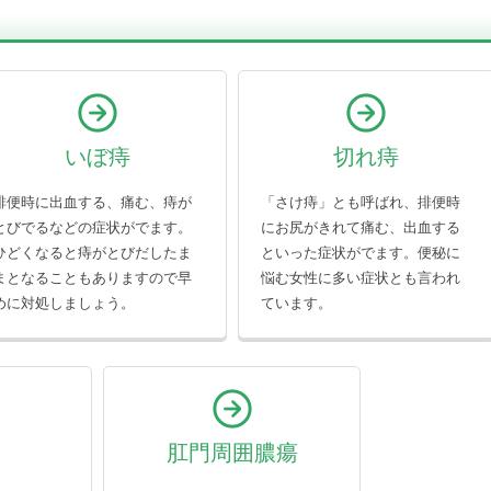
いぼ痔
切れ痔
排便時に出血する、痛む、痔が
「さけ痔」とも呼ばれ、排便時
とびでるなどの症状がでます。
にお尻がきれて痛む、出血する
ひどくなると痔がとびだしたま
といった症状がでます。便秘に
まとなることもありますので早
悩む女性に多い症状とも言われ
めに対処しましょう。
ています。
肛門周囲膿瘍