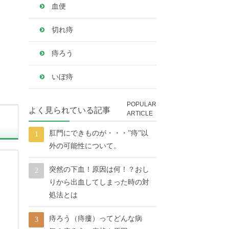
血便
切れ痔
痔ろう
いぼ痔
POPULAR
よく見られている記事
ARTICLE
肛門にできものが・・・”痔”以
外の可能性について。
突然の下血！原因は何！？おし
りから出血してしまった時の対
処法とは
痔ろう（痔瘻）ってどんな病