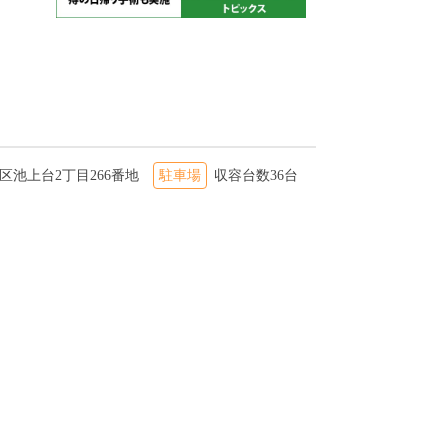
市緑区池上台2丁目266番地
駐車場
収容台数36台