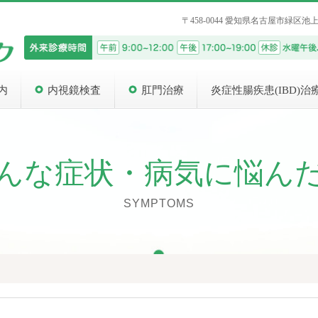
〒458-0044 愛知県名古屋市緑区池
内
内視鏡検査
肛門治療
炎症性腸疾患(IBD)治
んな症状・病気に悩ん
SYMPTOMS