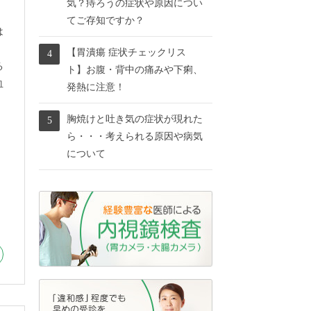
気？痔ろうの症状や原因につい
てご存知ですか？
は
、
【胃潰瘍 症状チェックリス
る
ト】お腹・背中の痛みや下痢、
血
発熱に注意！
胸焼けと吐き気の症状が現れた
ら・・・考えられる原因や病気
について