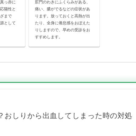
が真っ赤に
肛門のわきにふくらみがある、
反応陽性と
痛い、膿がでるなどの症状があ
まざまで
ります。放っておくと高熱が出
血源として
たり、全身に倦怠感をおぼえた
りしますので、早めの受診をお
すすめします。
？おしりから出血してしまった時の対処